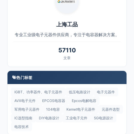
5.3 漏电流变化
5.4 等效串联电阻 (ESR) 变化
上海工品
5.5 试验总结
专业工业级电子元器件供应商，专注于电容器解决方案。
6 结语
57110
文章
热门标签
IGBT、功率器件、电子元器件
低压电路设计
电子元器件
AVX电子元件
EPCOS电容器
Epcos电解电容
军用电子元器件
104电容
Kemet电子元器件
元器件选型
IC选型指南
DIY电路设计
工业电子元件
5G电源设计
电容技术