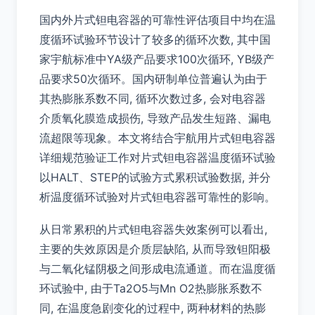
国内外片式钽电容器的可靠性评估项目中均在温
度循环试验环节设计了较多的循环次数, 其中国
家宇航标准中YA级产品要求100次循环, YB级产
品要求50次循环。国内研制单位普遍认为由于
其热膨胀系数不同, 循环次数过多, 会对电容器
介质氧化膜造成损伤, 导致产品发生短路、漏电
流超限等现象。本文将结合宇航用片式钽电容器
详细规范验证工作对片式钽电容器温度循环试验
以HALT、STEP的试验方式累积试验数据, 并分
析温度循环试验对片式钽电容器可靠性的影响。
从日常累积的片式钽电容器失效案例可以看出,
主要的失效原因是介质层缺陷, 从而导致钽阳极
与二氧化锰阴极之间形成电流通道。而在温度循
环试验中, 由于Ta2O5与Mn O2热膨胀系数不
同, 在温度急剧变化的过程中, 两种材料的热膨