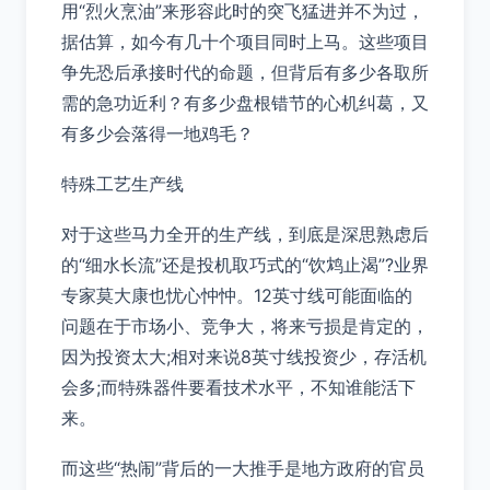
用“烈火烹油”来形容此时的突飞猛进并不为过，
据估算，如今有几十个项目同时上马。这些项目
争先恐后承接时代的命题，但背后有多少各取所
需的急功近利？有多少盘根错节的心机纠葛，又
有多少会落得一地鸡毛？
特殊工艺生产线
对于这些马力全开的生产线，到底是深思熟虑后
的“细水长流”还是投机取巧式的“饮鸩止渴”?业界
专家莫大康也忧心忡忡。12英寸线可能面临的
问题在于市场小、竞争大，将来亏损是肯定的，
因为投资太大;相对来说8英寸线投资少，存活机
会多;而特殊器件要看技术水平，不知谁能活下
来。
而这些“热闹”背后的一大推手是地方政府的官员