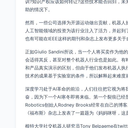
训?知识产权应该如何转让?这些技术能否回归，
助的情况下。
然而，一些公司选择为开源运动做出贡献，机器人操
人工智能领域的投资为该行业注入了活力，并起到
也有可能在IEEE这样的期刊和杂志上发布更多关
正如Giulio Sandini所说，当一个人将买
会适得其反，甚至对整个机器人行业也是如此。有
和产品真实演示的区别，但由于他们发布机器人执
技术的成果基于实验室的条件，所以解释起来难度
深度学习处于AI革命的前沿，人们往往把它视为将
奋，因为下一个AI寒冬即将来临。第一个裂痕已经显
Robotics创始人Rodney Brooks经常在自己
《福布斯》杂志上发表了一篇题为《妈妈咪呀，这
根特大学社交机器人研究员Tony Belpaeme在t