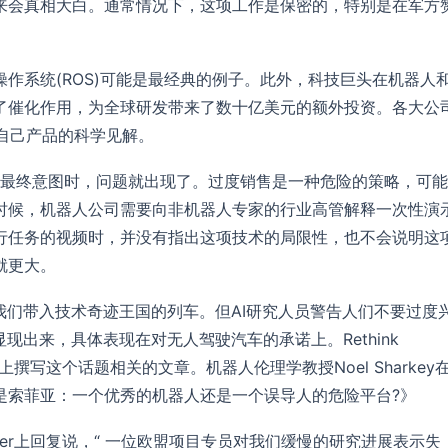
未来会真相大白。通常情况下，这项工作是保密的，特别是在军方
作系统(ROS)可能是最经典的例子。此外，科技巨头在机器人
了催化作用，为全球研发带来了数十亿美元的额外投资。各大公
于自己产品的科学见解。
卖作为他的最终意图时，问题就出现了。过度销售是一种危险的策略，可能
时候，机器人公司需要向非机器人专家的行业高管解释一次性演
行任务的视频时，并没有指出这项技术的局限性，也不会说明这
就更大。
我们带入技术奇迹王国的列车。但AI研究人员警告人们不要过度
现出来，具体表现在对无人驾驶汽车的承诺上。Rethink
的博客上撰写这个话题相关的文章。机器人伦理学教授Noel Sharkey
是索菲亚：一个优秀的机器人还是一个误导人的危险平台?》
witter上回复说，“ 一位欧盟项目专员对我们缓慢的研究进展表示失