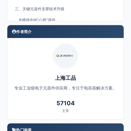
三、关键元器件支撑技术升级
光模块中的”心脏”器件
电源与信号处理单元
作者简介
可靠性保障要素
四、未来挑战与创新方向
亟待突破的技术难点
元器件级创新趋势
上海工品
专业工业级电子元器件供应商，专注于电容器解决方案。
57104
文章
热门标签