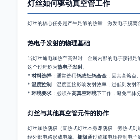
灯丝如何驱动真空管工作
灯丝的核心任务是产生足够的热量，激发电子脱离
热电子发射的物理基础
当灯丝通电加热至高温时，金属内部的电子获得足
这个过程称为
热电子发射
。
*
材料选择
：通常选用
钨
或
钍钨合金
，因其高熔点
*
温度控制
：温度直接影响发射效率，过低则发射
*
环境要求
：必须在
高真空环境
下工作，避免气体
灯丝与其他真空管元件的协作
灯丝加热阴极（直热式灯丝本身即阴极，旁热式则
经外部电路形成电流。
栅极
通过施加电压控制电子