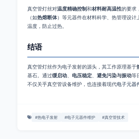
真空管灯丝对
温度精确控制
和
材料耐高温性
的要求
（如
热熔断体
）等元器件在材料科学、热管理设计
温度，防止过热。
结语
真空管灯丝作为电子发射的源头，其工作原理基于
基石。通过
缓启动
、
电压稳定
、
避免污染与振动
等
不仅关乎真空管设备维护，也连接着现代
电子元器
#热电子发射
#电子元器件维护
#真空管技术