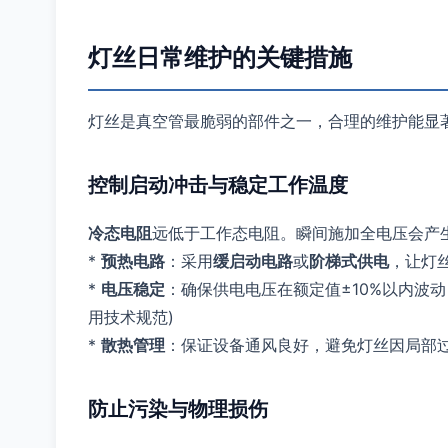
灯丝日常维护的关键措施
灯丝是真空管最脆弱的部件之一，合理的维护能显
控制启动冲击与稳定工作温度
冷态电阻
远低于工作态电阻。瞬间施加全电压会产
*
预热电路
：采用
缓启动电路
或
阶梯式供电
，让灯
*
电压稳定
：确保供电电压在额定值±10%以内波
用技术规范)
*
散热管理
：保证设备通风良好，避免灯丝因局部
防止污染与物理损伤