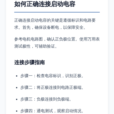
如何正确连接启动电容
正确连接启动电容的关键是遵循标识和电路要
求。首先，确保设备断电，以保障安全。
参考电机电路图，确认正负极位置。使用万用表
测试极性，可辅助验证。
连接步骤指南
步骤一：检查电容标识，识别正极。
步骤二：将正极连接到电路正极端。
步骤三：负极连接到负极端。
步骤四：通电测试，观察启动情况。