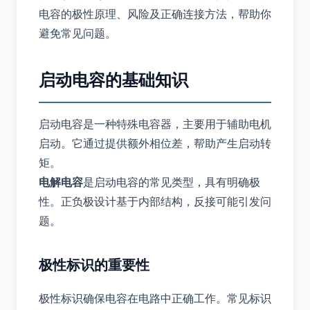
电容的极性原理、风险及正确连接方法，帮助你
避免常见问题。
启动电容的基础知识
启动电容是一种特殊电容器，主要用于辅助电机
启动。它通过提供额外相位差，帮助产生启动转
矩。
电解电容
是启动电容的常见类型，具有明确极
性。正负极设计基于内部结构，反接可能引发问
题。
极性标识的重要性
极性标识确保电容在电路中正确工作。常见标识