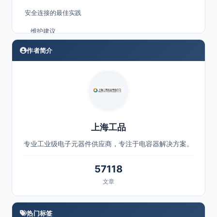
安全连接的最佳实践
维护建议
作者简介
上海工品
专业工业级电子元器件供应商，专注于电容器解决方案。
57118
文章
热门标签