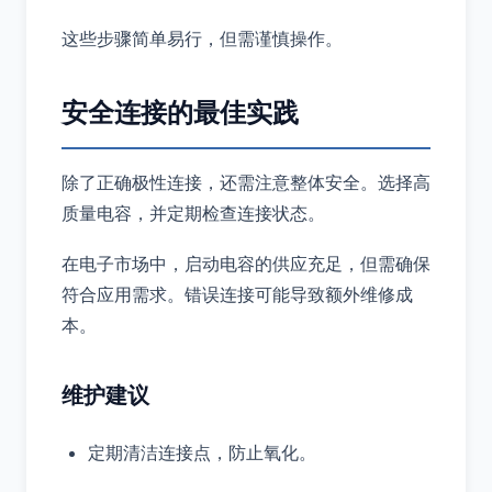
这些步骤简单易行，但需谨慎操作。
安全连接的最佳实践
除了正确极性连接，还需注意整体安全。选择高
质量电容，并定期检查连接状态。
在电子市场中，启动电容的供应充足，但需确保
符合应用需求。错误连接可能导致额外维修成
本。
维护建议
定期清洁连接点，防止氧化。