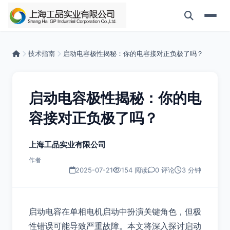
技术指南
启动电容极性揭秘：你的电容接对正负极了吗？
启动电容极性揭秘：你的电
容接对正负极了吗？
上海工品实业有限公司
作者
2025-07-21
154 阅读
0 评论
3 分钟
启动电容在单相电机启动中扮演关键角色，但极
性错误可能导致严重故障。本文将深入探讨启动