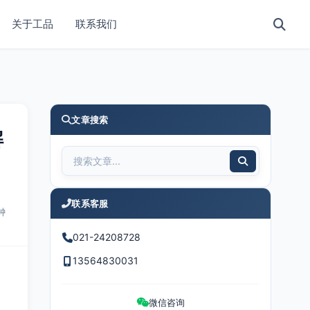
关于工品
联系我们
文章搜索
解
联系客服
钟
021-24208728
13564830031
、
微信咨询