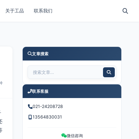
关于工品
联系我们
文章搜索
钟
联系客服
021-24208728
子
13564830031
还
等
微信咨询