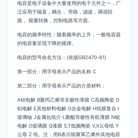
电容是电子设备中大量使用的电子元件之一，广
泛应用于隔直，耦合， 旁路，滤波，调谐回
路， 能量转换，控制电路等方面。
电容的频率特性：随着频率的上升，一般电容器
的电容量呈现下降的规律。
电容的型号命名方法：(依据GB2470-81)
第一部分：用字母表示产品的名称 C
第二部分：用字母表示产品的介质材料：
A钽电解 B聚丙乙烯等非极性薄膜 C高频陶瓷 D
铝电解 E其他材料电解 G合金电解 H纸膜复合 I
玻璃铀 J金属化纸介 L聚酯等极性有机薄膜 N铌
电解 O玻璃膜 Q漆膜 S,T低频陶瓷 V,X云母纸 Y
云母 Z 纸。注：用B表示除聚苯乙烯外其他电容