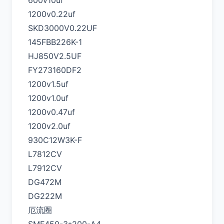
600v10uf
1200v0.22uf
SKD3000V0.22UF
145FBB226K-1
HJ850V2.5UF
FY273160DF2
1200v1.5uf
1200v1.0uf
1200v0.47uf
1200v2.0uf
930C12W3K-F
L7812CV
L7912CV
DG472M
DG222M
厄流圈