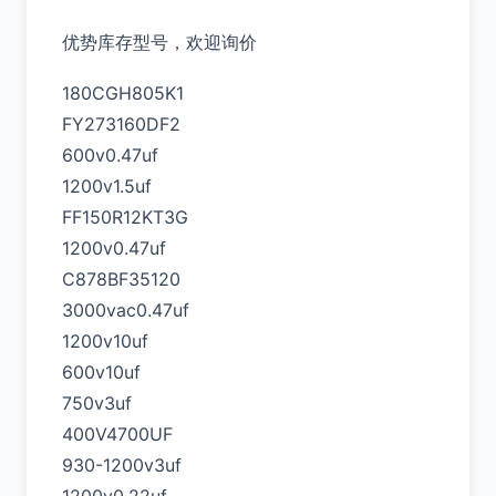
优势库存型号，欢迎询价
180CGH805K1
FY273160DF2
600v0.47uf
1200v1.5uf
FF150R12KT3G
1200v0.47uf
C878BF35120
3000vac0.47uf
1200v10uf
600v10uf
750v3uf
400V4700UF
930-1200v3uf