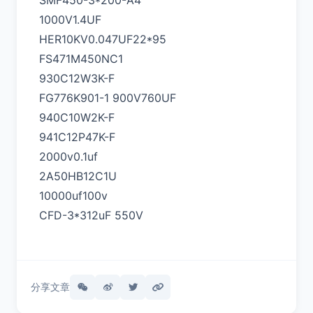
SMF450-3*200-A4
1000V1.4UF
HER10KV0.047UF22*95
FS471M450NC1
930C12W3K-F
FG776K901-1 900V760UF
940C10W2K-F
941C12P47K-F
2000v0.1uf
2A50HB12C1U
10000uf100v
CFD-3*312uF 550V
分享文章