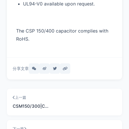
UL94-V0 available upon request.
The CSP 150/400 capacitor complies with
RoHS.
分享文章
上一篇
CSM150/300|C…
下一篇