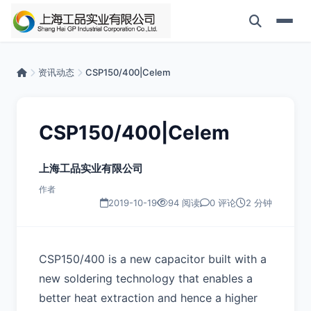
资讯动态
CSP150/400|Celem
CSP150/400|Celem
上海工品实业有限公司
作者
2019-10-19
94 阅读
0 评论
2 分钟
CSP150/400 is a new capacitor built with a
new soldering technology that enables a
better heat extraction and hence a higher