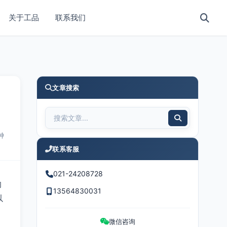
关于工品
联系我们
文章搜索
钟
联系客服
021-24208728
的
13564830031
以
微信咨询