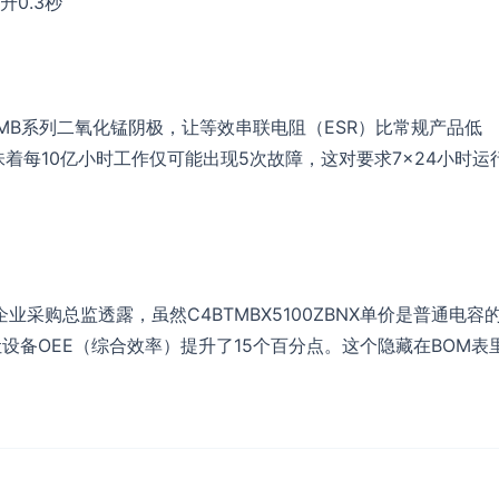
0.3秒
的TMB系列二氧化锰阴极，让等效串联电阻（ESR）比常规产品低
意味着每10亿小时工作仅可能出现5次故障，这对要求7×24小时运
采购总监透露，虽然C4BTMBX5100ZBNX单价是普通电容
设备OEE（综合效率）提升了15个百分点。这个隐藏在BOM表