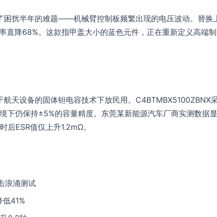
了困扰半年的难题——机械臂控制板频繁出现的电压波动。替换
设备故障率直降68%。这款指甲盖大小的蓝色元件，正在重新定义高端制
航天设备的固体钽电容技术下放民用。C4BTMBX5100ZBNX
环境下仍保持±5%的容量精度。东莞某新能源汽车厂商实测数据
后ESR值仅上升1.2mΩ。
击浪涌测试
低41%