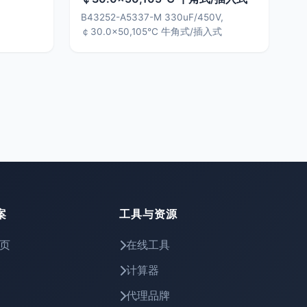
B43252-A5337-M 330uF/450V,
￠30.0×50,105℃ 牛角式/插入式
案
工具与资源
页
在线工具
计算器
代理品牌