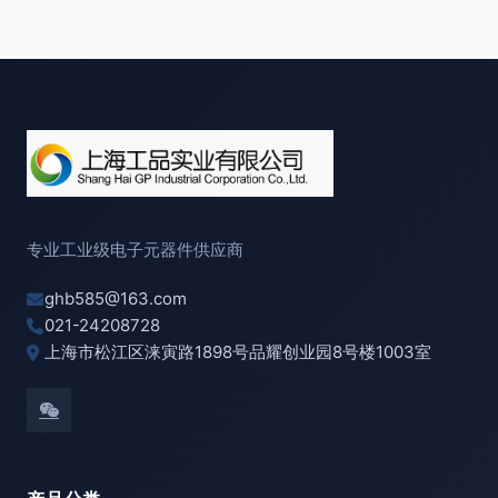
专业工业级电子元器件供应商
ghb585@163.com
021-24208728
上海市松江区涞寅路1898号品耀创业园8号楼1003室