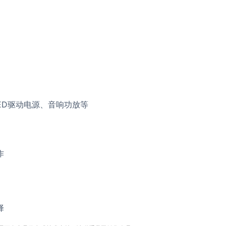
ED驱动电源、音响功放等
作
择