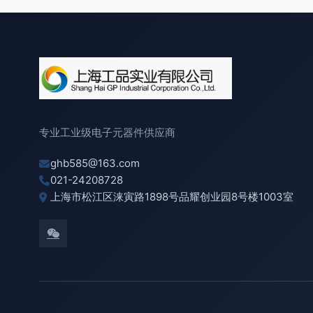
专业工业级电子元器件供应商
ghb585@163.com
021-24208728
上海市松江区涞寅路1898号品耀创业园8号楼1003室