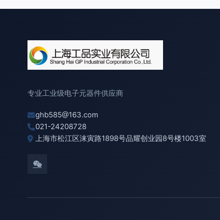
专业工业级电子元器件供应商
ghb585@163.com
021-24208728
上海市松江区涞寅路1898号品耀创业园8号楼1003室