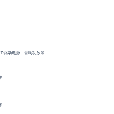
ED驱动电源、音响功放等
作
择