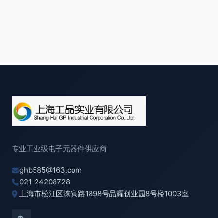
专业工业级电子元器件供应商
ghb585@163.com
021-24208728
上海市松江区涞寅路1898号品耀创业园8号楼1003室