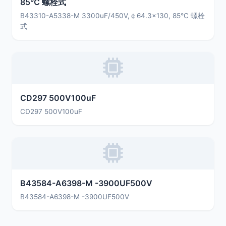
85℃ 螺栓式
B43310-A5338-M 3300uF/450V,￠64.3×130, 85℃ 螺栓
式
CD297 500V100uF
CD297 500V100uF
B43584-A6398-M -3900UF500V
B43584-A6398-M -3900UF500V