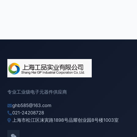
专业工业级电子元器件供应商
ghb585@163.com
021-24208728
上海市松江区涞寅路1898号品耀创业园8号楼1003室