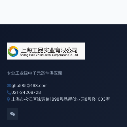
专业工业级电子元器件供应商
ghb585@163.com
021-24208728
上海市松江区涞寅路1898号品耀创业园8号楼1003室