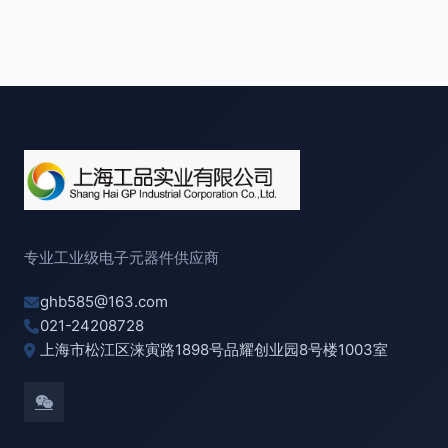
专业工业级电子元器件供应商
ghb585@163.com
021-24208728
上海市松江区涞寅路1898号品耀创业园8号楼1003室