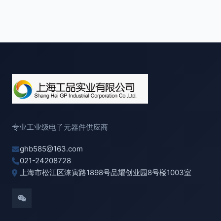
专业工业级电子元器件供应商
ghb585@163.com
021-24208728
上海市松江区涞寅路1898号品耀创业园8号楼1003室