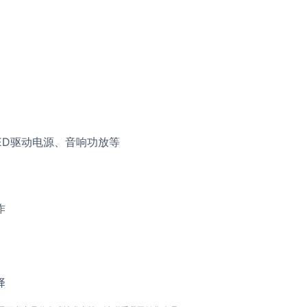
ED驱动电源、音响功放等
作
择