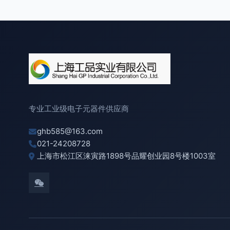
专业工业级电子元器件供应商
ghb585@163.com
021-24208728
上海市松江区涞寅路1898号品耀创业园8号楼1003室