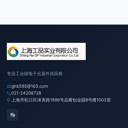
专业工业级电子元器件供应商
ghb585@163.com
021-24208728
上海市松江区涞寅路1898号品耀创业园8号楼1003室