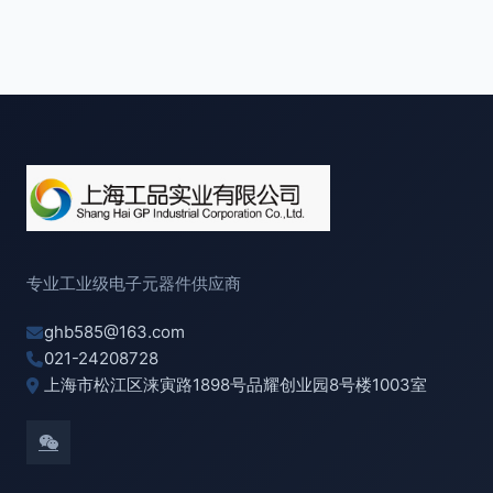
专业工业级电子元器件供应商
ghb585@163.com
021-24208728
上海市松江区涞寅路1898号品耀创业园8号楼1003室