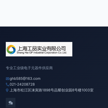
专业工业级电子元器件供应商
ghb585@163.com
021-24208728
上海市松江区涞寅路1898号品耀创业园8号楼1003室