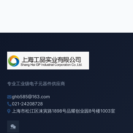
专业工业级电子元器件供应商
ghb585@163.com
021-24208728
上海市松江区涞寅路1898号品耀创业园8号楼1003室