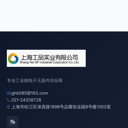
专业工业级电子元器件供应商
ghb585@163.com
021-24208728
上海市松江区涞寅路1898号品耀创业园8号楼1003室