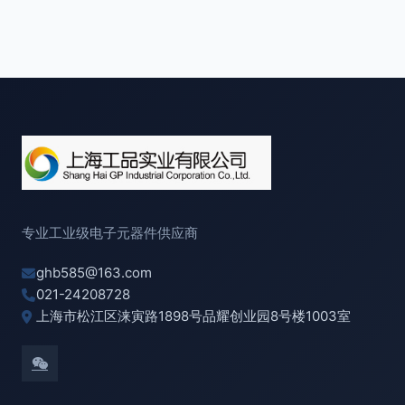
专业工业级电子元器件供应商
ghb585@163.com
021-24208728
上海市松江区涞寅路1898号品耀创业园8号楼1003室