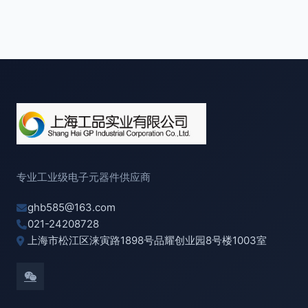
专业工业级电子元器件供应商
ghb585@163.com
021-24208728
上海市松江区涞寅路1898号品耀创业园8号楼1003室