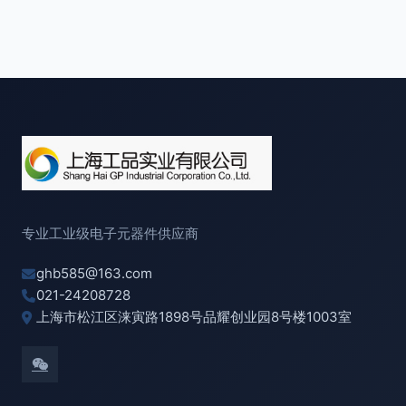
专业工业级电子元器件供应商
ghb585@163.com
021-24208728
上海市松江区涞寅路1898号品耀创业园8号楼1003室