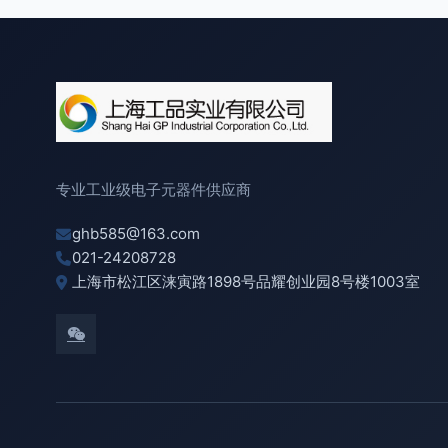
专业工业级电子元器件供应商
ghb585@163.com
021-24208728
上海市松江区涞寅路1898号品耀创业园8号楼1003室