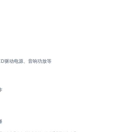
ED驱动电源、音响功放等
作
择