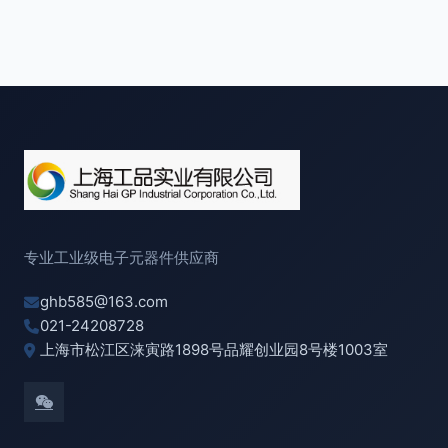
专业工业级电子元器件供应商
ghb585@163.com
021-24208728
上海市松江区涞寅路1898号品耀创业园8号楼1003室