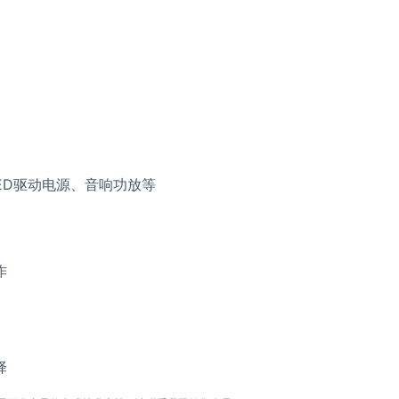
ED驱动电源、音响功放等
作
择