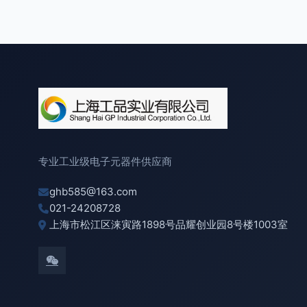
专业工业级电子元器件供应商
ghb585@163.com
021-24208728
上海市松江区涞寅路1898号品耀创业园8号楼1003室