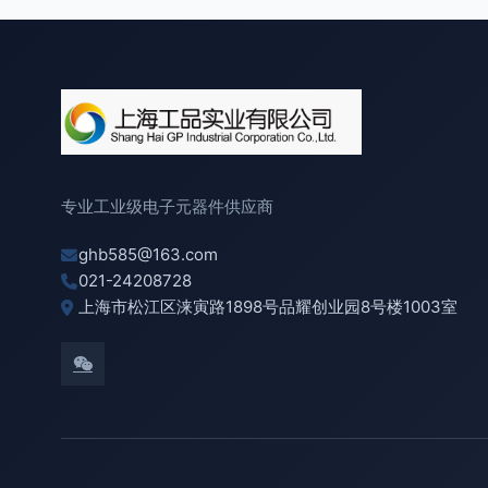
专业工业级电子元器件供应商
ghb585@163.com
021-24208728
上海市松江区涞寅路1898号品耀创业园8号楼1003室