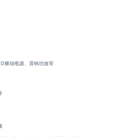
ED驱动电源、音响功放等
作
择