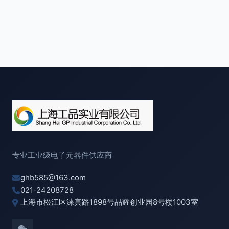
专业工业级电子元器件供应商
ghb585@163.com
021-24208728
上海市松江区涞寅路1898号品耀创业园8号楼1003室