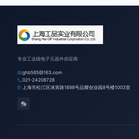
专业工业级电子元器件供应商
ghb585@163.com
021-24208728
上海市松江区涞寅路1898号品耀创业园8号楼1003室