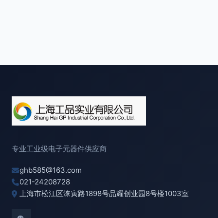
专业工业级电子元器件供应商
ghb585@163.com
021-24208728
上海市松江区涞寅路1898号品耀创业园8号楼1003室