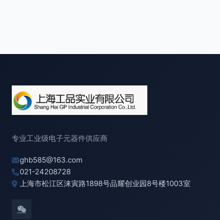
专业工业级电子元器件供应商
ghb585@163.com
021-24208728
上海市松江区涞寅路1898号品耀创业园8号楼1003室