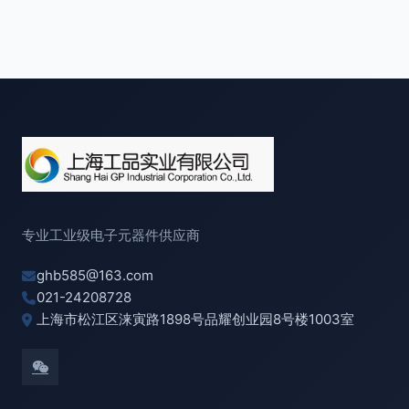
专业工业级电子元器件供应商
ghb585@163.com
021-24208728
上海市松江区涞寅路1898号品耀创业园8号楼1003室