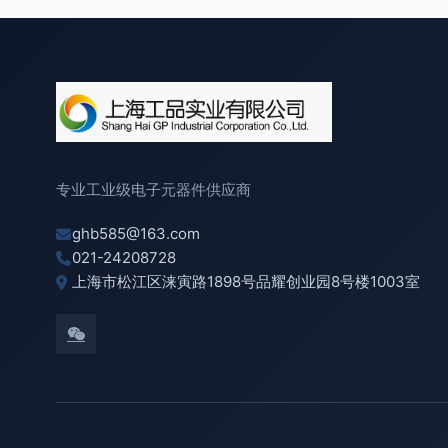
专业工业级电子元器件供应商
ghb585@163.com
021-24208728
上海市松江区涞寅路1898号品耀创业园8号楼1003室