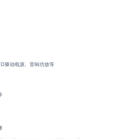
ED驱动电源、音响功放等
作
择