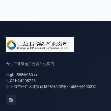
专业工业级电子元器件供应商
ghb585@163.com
021-24208728
上海市松江区涞寅路1898号品耀创业园8号楼1003室