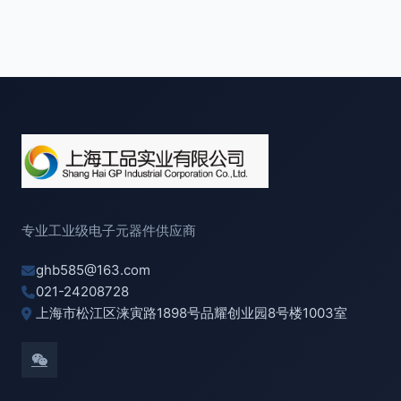
专业工业级电子元器件供应商
ghb585@163.com
021-24208728
上海市松江区涞寅路1898号品耀创业园8号楼1003室