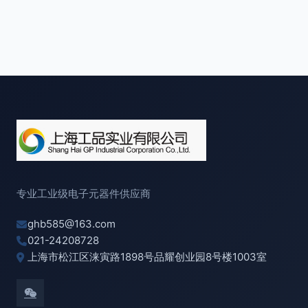
专业工业级电子元器件供应商
ghb585@163.com
021-24208728
上海市松江区涞寅路1898号品耀创业园8号楼1003室