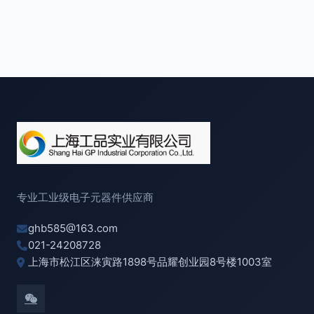
专业工业级电子元器件供应商
ghb585@163.com
021-24208728
上海市松江区涞寅路1898号品耀创业园8号楼1003室