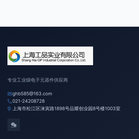
专业工业级电子元器件供应商
ghb585@163.com
021-24208728
上海市松江区涞寅路1898号品耀创业园8号楼1003室