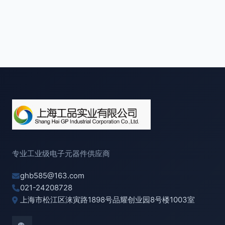
专业工业级电子元器件供应商
ghb585@163.com
021-24208728
上海市松江区涞寅路1898号品耀创业园8号楼1003室