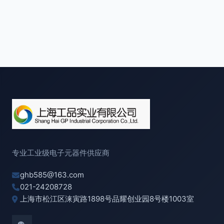
专业工业级电子元器件供应商
ghb585@163.com
021-24208728
上海市松江区涞寅路1898号品耀创业园8号楼1003室