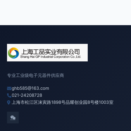
专业工业级电子元器件供应商
ghb585@163.com
021-24208728
上海市松江区涞寅路1898号品耀创业园8号楼1003室