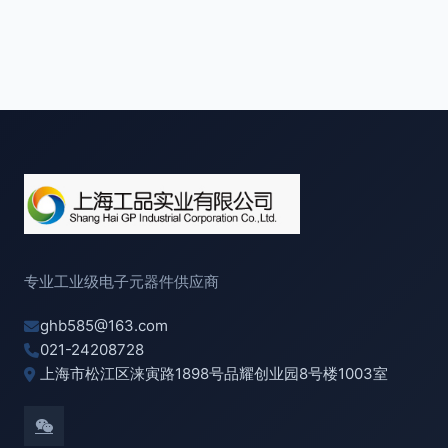
专业工业级电子元器件供应商
ghb585@163.com
021-24208728
上海市松江区涞寅路1898号品耀创业园8号楼1003室